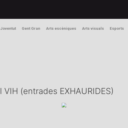
Joventut
Gent Gran
Arts escèniques
Arts visuals
Esports
el VIH (entrades EXHAURIDES)