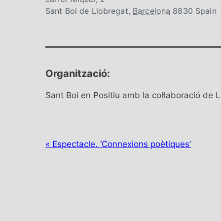
Sant Boi de Llobregat
,
Barcelona
8830
Spain
Organització:
Sant Boi en Positiu amb la col·laboració d
N
«
Espectacle. ‘Connexions poètiques’
a
v
e
g
a
c