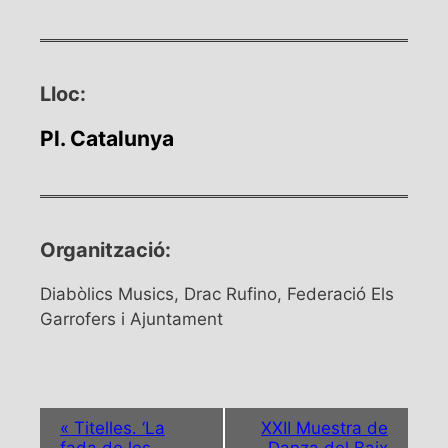
Lloc:
Pl. Catalunya
Organització:
Diabòlics Musics, Drac Rufino, Federació Els
Garrofers i Ajuntament
N
«
Titelles. ‘La
XXII Muestra de
a
fada de les
Danza del Baix