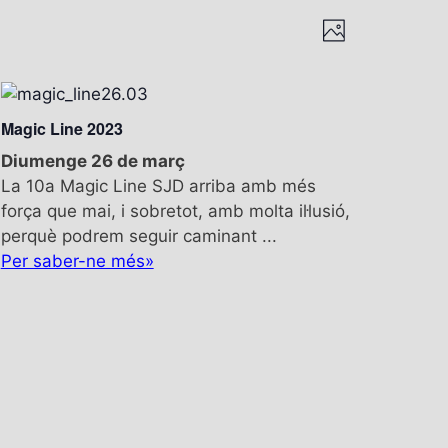
V
N
P
a
i
h
v
o
s
e
t
g
o
Magic Line 2023
t
a
Diumenge 26 de març
e
c
La 10a Magic Line SJD arriba amb més
i
s
força que mai, i sobretot, amb molta il·lusió,
ó
perquè podrem seguir caminant ...
d
d
e
Per saber-ne més»
e
v
n
i
s
a
u
v
a
l
e
i