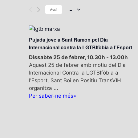
 - 
Avui
S
e
l
Pujada jove a Sant Ramon pel Dia
e
Internacional contra la LGTBIfòbia a l’Esport
c
Dissabte 25 de febrer, 10.30h
t
-
13.00h
Aquest 25 de febrer amb motiu del Dia
d
Internacional Contra la LGTBIfòbia a
a
l'Esport, Sant Boi en Positiu TransVIH
t
organitza ...
e
Per saber-ne més»
.