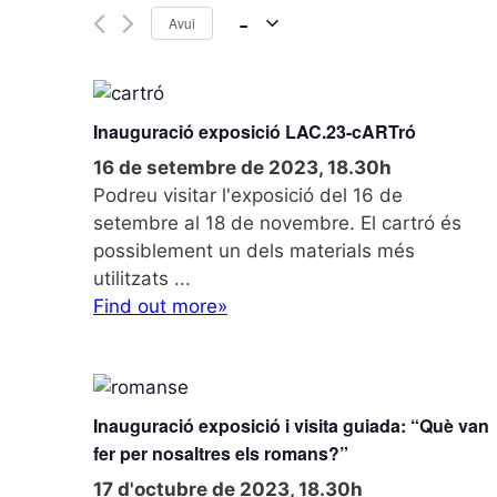
 - 
Avui
S
e
l
Inauguració exposició LAC.23-cARTró
e
16 de setembre de 2023, 18.30h
c
Podreu visitar l'exposició del 16 de
t
setembre al 18 de novembre. El cartró és
d
possiblement un dels materials més
a
utilitzats ...
t
Find out more»
e
.
Inauguració exposició i visita guiada: “Què van
fer per nosaltres els romans?”
17 d'octubre de 2023, 18.30h