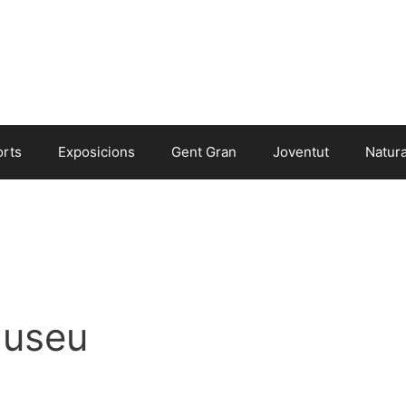
orts
Exposicions
Gent Gran
Joventut
Natur
useu