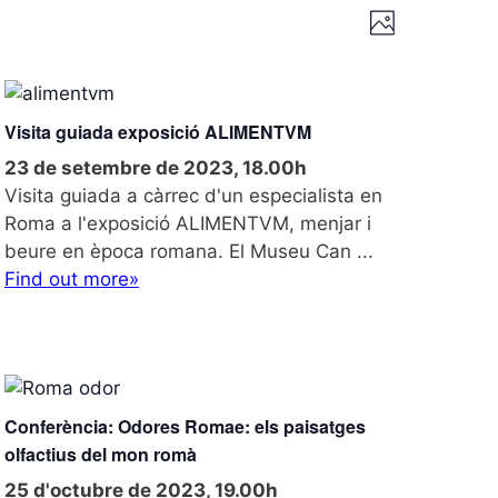
V
N
P
a
i
h
v
o
s
e
t
g
o
Visita guiada exposició ALIMENTVM
t
a
23 de setembre de 2023, 18.00h
e
c
Visita guiada a càrrec d'un especialista en
i
s
Roma a l'exposició ALIMENTVM, menjar i
ó
beure en època romana. El Museu Can ...
d
d
e
Find out more»
e
v
n
i
s
a
u
v
a
Conferència: Odores Romae: els paisatges
l
e
olfactius del mon romà
i
25 d'octubre de 2023, 19.00h
t