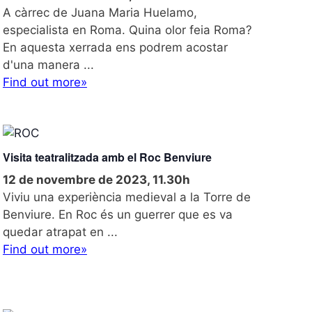
g
A càrrec de Juana Maria Huelamo,
z
a
a
especialista en Roma. Quina olor feia Roma?
c
c
En aquesta xerrada ens podrem acostar
i
d'una manera ...
i
o
Find out more»
ó
n
s
E
s
Visita teatralitzada amb el Roc Benviure
d
12 de novembre de 2023, 11.30h
e
v
Viviu una experiència medieval a la Torre de
e
Benviure. En Roc és un guerrer que es va
n
quedar atrapat en ...
i
Find out more»
m
e
n