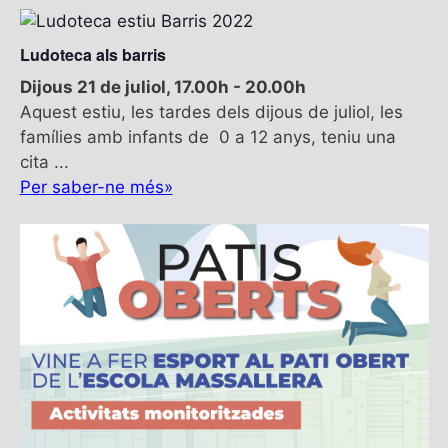
t
n
e
e
v
a
Ludoteca als barris
.
i
v
Dijous 21 de juliol, 17.00h
-
20.00h
s
e
Aquest estiu, les tardes dels dijous de juliol, les
u
famílies amb infants de 0 a 12 anys, teniu una
g
a
cita ...
l
a
Per saber-ne més»
i
c
t
i
z
ó
a
c
i
o
n
s
E
s