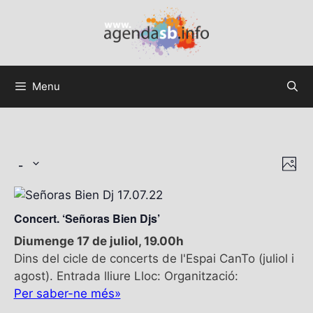
Menu
 - 
V
N
F
a
i
S
o
v
t
e
s
e
o
Concert. ‘Señoras Bien Djs’
l
t
g
e
Diumenge 17 de juliol, 19.00h
e
a
c
Dins del cicle de concerts de l'Espai CanTo (juliol i
c
s
t
agost). Entrada lliure Lloc: Organització:
i
d
d
Per saber-ne més»
ó
a
e
d