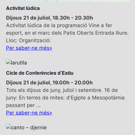
d
Activitat lúdica
e
v
Dijous 21 de juliol, 18.30h
-
20.30h
e
Activitat lúdica de la programació Vine a fer
n
esport, en el marc dels Patis Oberts Entrada lliure.
i
Lloc: Organització:
m
Per saber-ne més»
e
n
t
Cicle de Conferències d’Estiu
Dijous 21 de juliol, 19.00h
-
20.00h
Tots els dijous de juny, juliol i setembre. 16 de
juny: En terres de mites: d'Egipte a Mesopotàmia
passant per ...
Per saber-ne més»