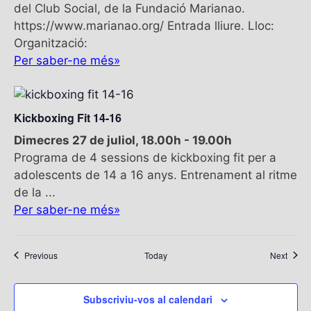
del Club Social, de la Fundació Marianao.
https://www.marianao.org/ Entrada lliure. Lloc:
Organització:
Per saber-ne més»
Kickboxing Fit 14-16
Dimecres 27 de juliol, 18.00h
-
19.00h
Programa de 4 sessions de kickboxing fit per a
adolescents de 14 a 16 anys. Entrenament al ritme
de la ...
Per saber-ne més»
Esdeveniments
Esdev
Previous
Today
Next
Subscriviu-vos al calendari