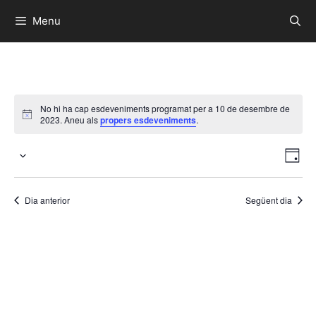
Menu
No hi ha cap esdeveniments programat per a 10 de desembre de
2023. Aneu als
propers esdeveniments
.
V
N
D
S
a
i
i
e
v
a
s
l
Dia anterior
Següent dia
e
t
e
g
c
e
a
c
c
s
i
i
d
ó
o
e
d
n