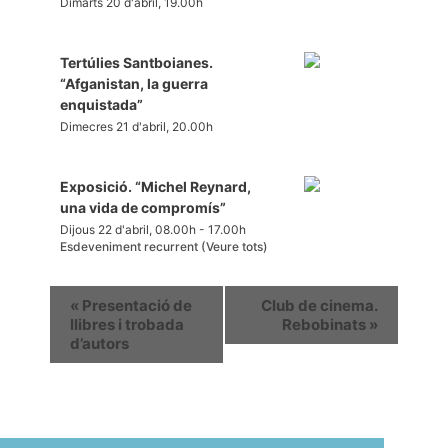
Dimarts 20 d'abril, 19.00h
Tertúlies Santboianes.
“Afganistan, la guerra
enquistada”
Dimecres 21 d'abril, 20.00h
Exposició. “Michel Reynard,
una vida de compromís”
Dijous 22 d'abril, 08.00h
-
17.00h
Esdeveniment recurrent
(Veure tots)
«
Presentació de
Club de cinema.
llibres i trobada
Rebobinats
»
d’autors