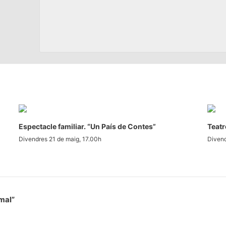
Espectacle familiar. “Un País de Contes”
Teatr
Divendres 21 de maig, 17.00h
Divend
 mal”