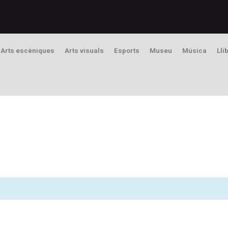
Arts escèniques
Arts visuals
Esports
Museu
Música
Lli