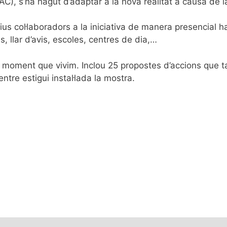
C), s’ha hagut d’adaptar a la nova realitat a causa de la
ctius col·laboradors a la iniciativa de manera presencial 
ls, llar d’avis, escoles, centres de dia,…
l moment que vivim. Inclou 25 propostes d’accions que t
ntre estigui instal·lada la mostra.