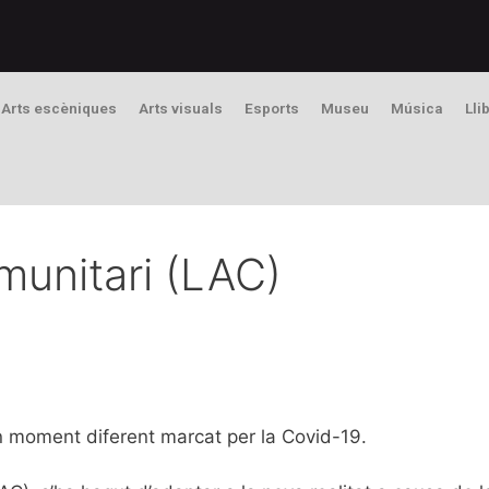
Arts escèniques
Arts visuals
Esports
Museu
Música
Lli
munitari (LAC)
un moment diferent marcat per la Covid-19.