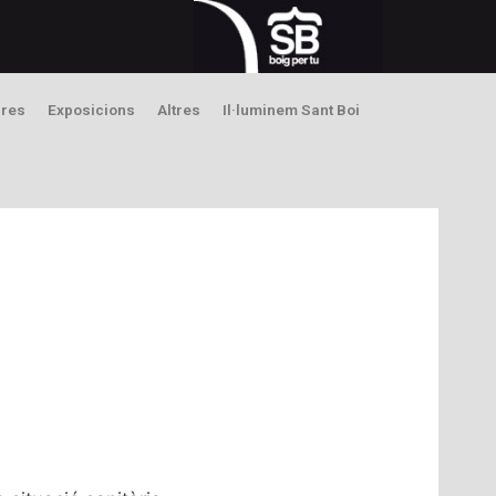
bres
Exposicions
Altres
Il·luminem Sant Boi