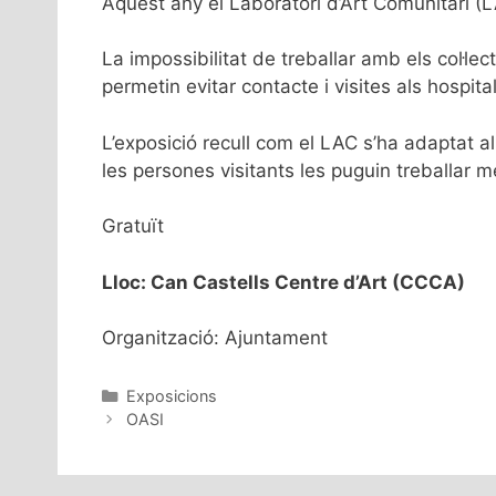
Aquest any el Laboratori d’Art Comunitari (LA
La impossibilitat de treballar amb els col·le
permetin evitar contacte i visites als hospita
L’exposició recull com el LAC s’ha adaptat a
les persones visitants les puguin treballar me
Gratuït
Lloc: Can Castells Centre d’Art (CCCA)
Organització: Ajuntament
Exposicions
OASI