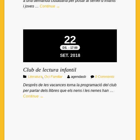
a una demanda ciutadana per posar al servei d’infants
i joves …
Continue →
22
DS. - 17:00
SET. 2018
Club de lectura infantil
Literatura
,
Oci Familiar
agendasb
0 Comments
Després de les vacances torna la programació del club
per parlar dels llibres que els nens i les nenes han …
Continue →