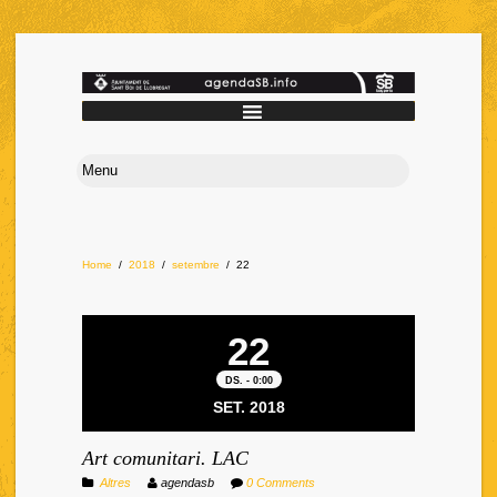
Home
/
2018
/
setembre
/
22
22
DS. - 0:00
SET. 2018
Art comunitari. LAC
Altres
agendasb
0 Comments