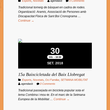
Esports
,
Novetats
agendasb
0 Comments
Tradicional torneig de bàsquet en cadira de rodes.
Organització: Aramis, Associació de Persones amb
Discapacitat Física de Sant Boi Cronograma …
Continue →
30
DG. - 10:30
SET. 2018
15a Baixcicletada del Baix Llobregat
Esports
,
Novetats
,
Oci Familiar
,
SETMANA MOBILITAT
agendasb
0 Comments
Tradicional passejada en bicicleta popular sota el
lema Combina i mou-te. En el marc de la Setmana
Europea de la Mobilitat …
Continue →