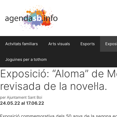
Actvitats familiars
Arts visuals
Esports
Expos
Joguines per a tothom
Exposició: “Aloma” de 
revisada de la novel·la.
per
Ajuntament Sant Boi
24.05.22 al 17.06.22
Exposició commemorativa dels 50 anys de la segona edic