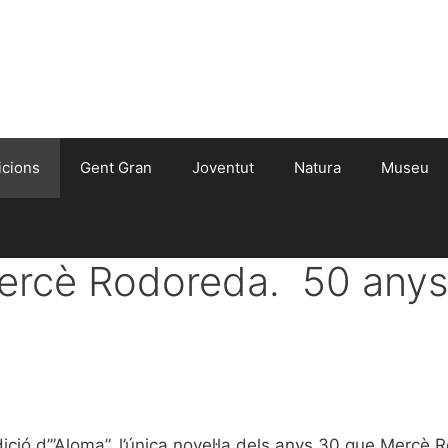
icions
Gent Gran
Joventut
Natura
Museu
Mercè Rodoreda. 50 anys
ió d’”Aloma”, l’única novel·la dels anys 30 que Mercè R