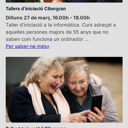
v
.
a
Tallers d’iniciació Cibergran
i
v
s
Dilluns 27 de març, 16.00h
-
18.00h
e
u
Taller d'iniciació a la informàtica. Curs adreçat a
g
a
aquelles persones majors de 55 anys que no
l
a
saben com funciona un ordinador ...
i
Per saber-ne més»
c
t
i
z
ó
a
c
i
o
n
s
E
s
d
e