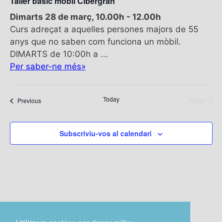
Taller bàsic mòbil Cibergran
v
Dimarts 28 de març, 10.00h
-
12.00h
e
Curs adreçat a aquelles persones majors de 55
n
anys que no saben com funciona un mòbil.
i
DIMARTS de 10:00h a ...
m
Per saber-ne més»
e
n
t
Today
Next
Esdeveniments
Previous
Esdeve
Subscriviu-vos al calendari