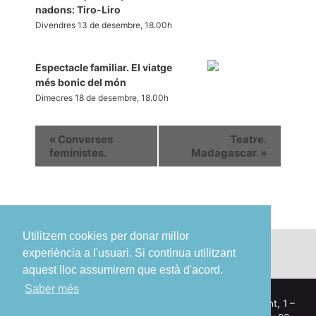
nadons: Tiro-Liro
Divendres 13 de desembre, 18.00h
Espectacle familiar. El viatge
més bonic del món
Dimecres 18 de desembre, 18.00h
«
Converses
Teatre.
feministes.
Madagascar.
»
Utilitzem cookies per donar millor
experiència a l'usuari. Si continua utilitzant
aquest lloc assumirem que està d'acord.
Saber més
© Ajuntament de Sant Boi de Llobregat – Pl. Ajuntament, 1 –