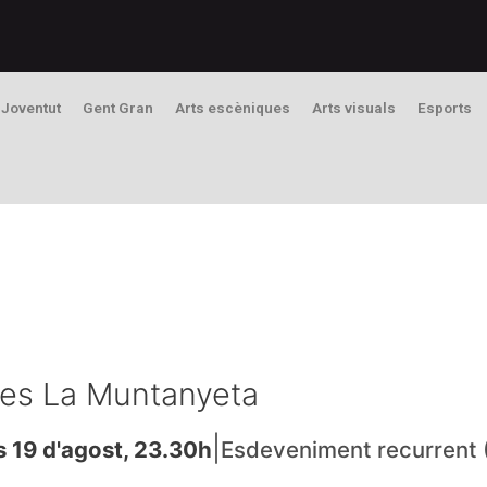
Joventut
Gent Gran
Arts escèniques
Arts visuals
Esports
ines La Muntanyeta
|
s 19 d'agost, 23.30h
Esdeveniment recurrent