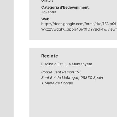
Gratuït
Categoria d'Esdeveniment:
Joventut
Web:
https://docs.google.com/forms/d/e/1FA
WKzzVwdqhu_Gppg46iv0fOYyBck4w/viewf
Recinte
Piscina d’Estiu La Muntanyeta
Ronda Sant Ramon 155
Sant Boi de Llobregat
,
08830
Spain
+ Mapa de Google