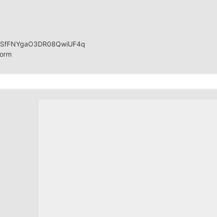
IpQLSfFNYgaO3DR08QwiUF4q
orm