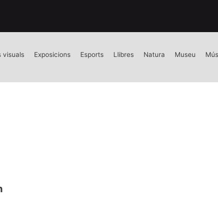
s visuals
Exposicions
Esports
Llibres
Natura
Museu
Mús
h