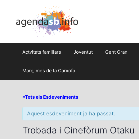
Actvitats familiars
Joventut
Gent Gran
Març, mes de la Carxofa
«Tots els Esdeveniments
Aquest esdeveniment ja ha passat.
Trobada i Cinefòrum Otaku