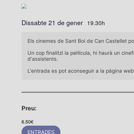
Dissabte 21 de gener
19.30h
,
Els cinemes de Sant Boi de Can Castellet port
Un cop finalitzi la pel·lícula, hi haurà un c
d'assistents. 

L'entrada es pot aconseguir a la pàgina web 
Preu:
6.50€
ENTRADES