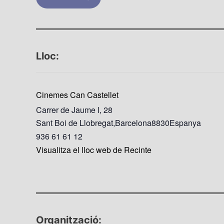
Lloc:
Cinemes Can Castellet
Carrer de Jaume I, 28
Sant Boi de Llobregat
,
Barcelona
8830
Espanya
936 61 61 12
Visualitza el lloc web de Recinte
Organització: