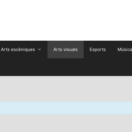
Arts escèniques
Arts visuals
Esports
Músic