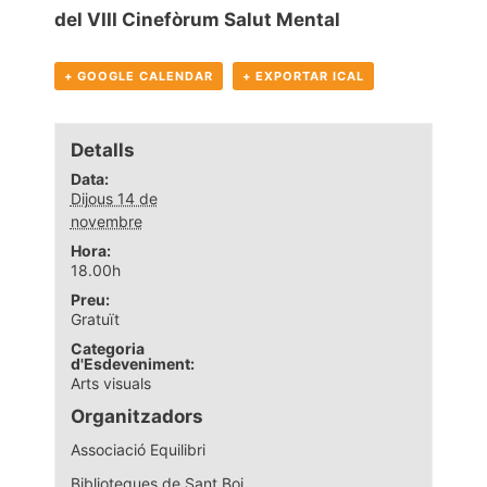
del VIII Cinefòrum Salut Mental
+ GOOGLE CALENDAR
+ EXPORTAR ICAL
Detalls
Data:
Dijous 14 de
novembre
Hora:
18.00h
Preu:
Gratuït
Categoria
d'Esdeveniment:
Arts visuals
Organitzadors
Associació Equilibri
Biblioteques de Sant Boi