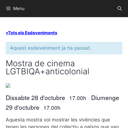
Menu
«Tots els Esdeveniments
Aquest esdeveniment ja ha passat.
Mostra de cinema
LGTBIQA+anticolonial
Dissabte 28 d'octubre
Diumenge
17.00h
,
–
29 d'octubre
17.00h
,
Aquesta mostra vol mostrar les vivències que
tenen les persones del col·lectiu a països que van