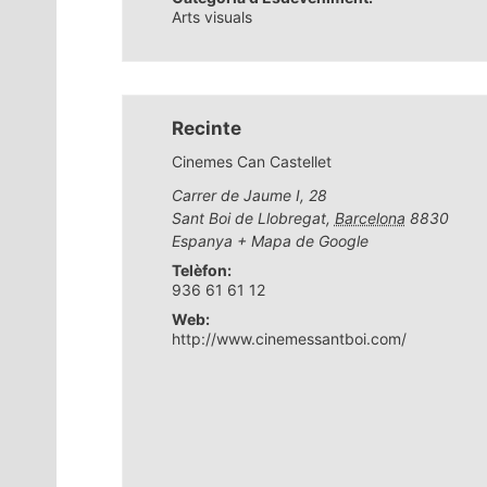
Arts visuals
Recinte
Cinemes Can Castellet
Carrer de Jaume I, 28
Sant Boi de Llobregat
,
Barcelona
8830
Espanya
+ Mapa de Google
Telèfon:
936 61 61 12
Web:
http://www.cinemessantboi.com/