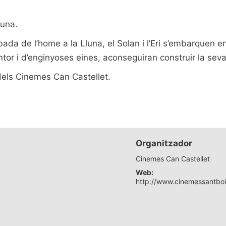
luna.
bada de l’home a la Lluna, el Solan i l’Eri s’embarquen en
or i d’enginyoses eines, aconseguiran construir la seva n
dels Cinemes Can Castellet.
Organitzador
Cinemes Can Castellet
Web:
http://www.cinemessantbo