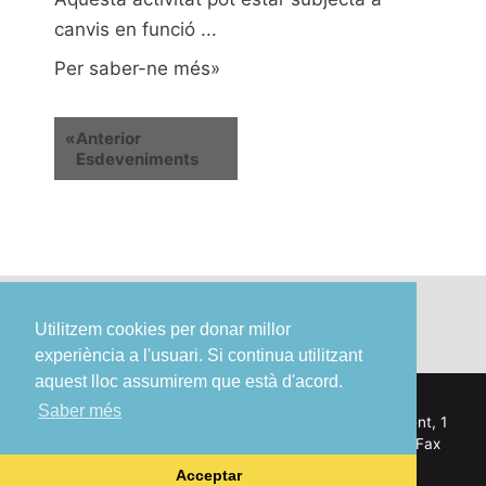
canvis en funció ...
Per saber-ne més»
«
Anterior
Esdeveniments
Utilitzem cookies per donar millor
experiència a l'usuari. Si continua utilitzant
aquest lloc assumirem que està d'acord.
Saber més
© Ajuntament de Sant Boi de Llobregat – Pl. Ajuntament, 1
– 08830 Sant Boi de Llobregat – Tel. 93 635 12 00 – Fax
93 630 18 56 –
Avís legal
Acceptar