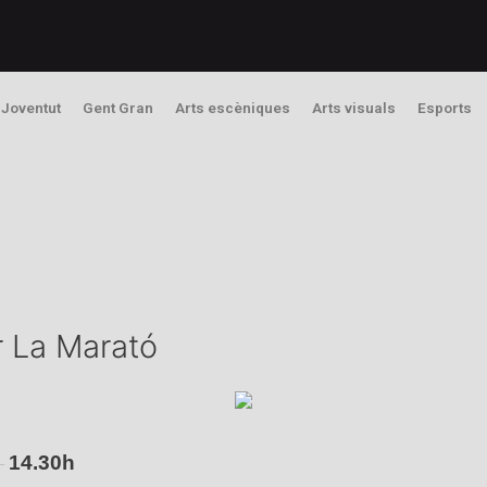
Joventut
Gent Gran
Arts escèniques
Arts visuals
Esports
r La Marató
14.30h
–