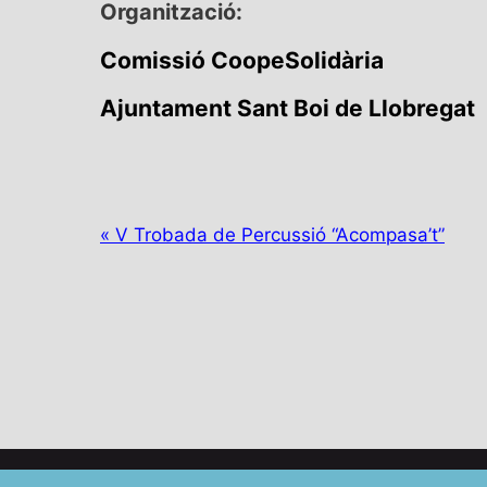
Organització:
Comissió CoopeSolidària
Ajuntament Sant Boi de Llobregat
N
«
V Trobada de Percussió “Acompasa’t”
a
v
e
g
a
c
i
ó
d