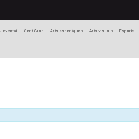
Joventut
Gent Gran
Arts escèniques
Arts visuals
Esports