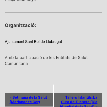
Organització:
Ajuntament Sant Boi de Llobregat
Amb la participació de les Entitats de Salut
Comunitària
N
«
Setmana de la Salut
Tallers Infantils. La
a
(Marianao té Cor)
Cura del Planeta (Dia
v
Mundial de la Salut)
»