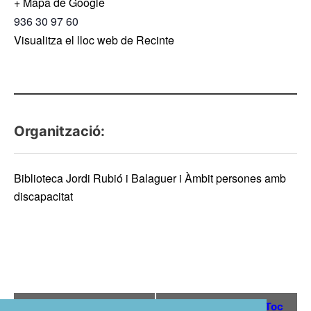
+ Mapa de Google
936 30 97 60
Visualitza el lloc web de Recinte
Organització:
Biblioteca Jordi Rubió i Balaguer i Àmbit persones amb
discapacitat
N
«
Club de lectura fàcil:
Rubrifolkum. Toc