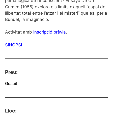
per la lògica de l’inconscient? Ensayo De Un
Crimen (1955) explora els límits d’aquell “espai de
llibertat total entre l’atzar i el misteri” que és, per a
Buñuel, la imaginació.
Activitat amb
inscripció prèvia
.
SINOPSI
Preu:
Gratuït
Lloc: