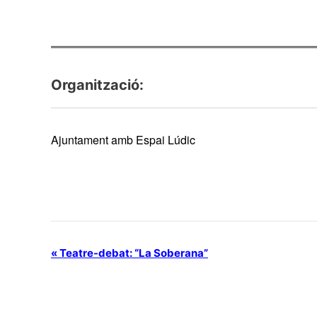
Organització:
Ajuntament amb Espai Lúdic
N
«
Teatre-debat: “La Soberana”
a
v
e