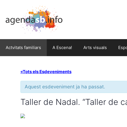
Actvitats familiars
A Escena!
Arts visuals
Esp
«Tots els Esdeveniments
Aquest esdeveniment ja ha passat.
Taller de Nadal. “Taller de c