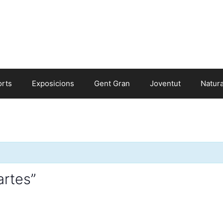
orts
Exposicions
Gent Gran
Joventut
Natur
artes”