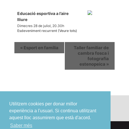
Educació esportiva a l’aire
lliure
Dimecres 28 de juliol, 20.30h
Esdeveniment recurrent
(Veure tots)
«
Esport en família
Taller familiar de
cambra fosca i
fotografia
estenopeica
»
Utilitzem cookies per donar millor
experiència a l'usuari. Si continua utilitzant
aquest lloc assumirem que està d'acord.
Saber més