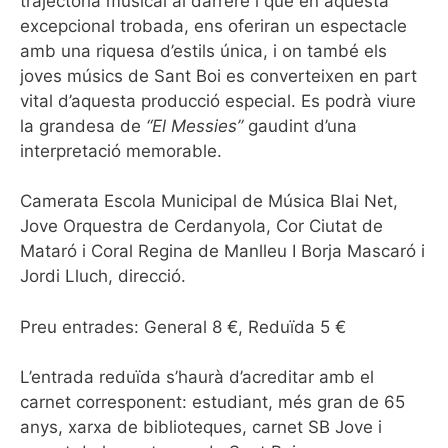
trajectòria musical al darrere i que en aquesta
excepcional trobada, ens oferiran un espectacle
amb una riquesa d’estils única, i on també els
joves músics de Sant Boi es converteixen en part
vital d’aquesta producció especial. Es podrà viure
la grandesa de
“El Messies”
gaudint d’una
interpretació memorable.
Camerata Escola Municipal de Música Blai Net,
Jove Orquestra de Cerdanyola, Cor Ciutat de
Mataró i Coral Regina de Manlleu I Borja Mascaró i
Jordi Lluch, direcció.
Preu entrades: General 8 €, Reduïda 5 €
L’entrada reduïda s’haurà d’acreditar amb el
carnet corresponent: estudiant, més gran de 65
anys, xarxa de biblioteques, carnet SB Jove i