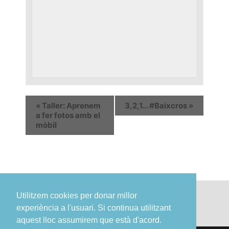
«
Taller: Aprenem
3,2,1… #Baixcros
»
a fer fotos amb el
mòbil
Utilitzem cookies per donar millor
experiència a l'usuari. Si continua utilitzant
aquest lloc assumirem que està d'acord.