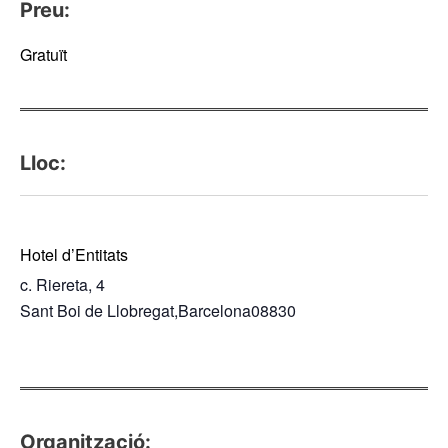
Preu:
Gratuït
Lloc:
Hotel d’Entitats
c. Riereta, 4
Sant Boi de Llobregat
,
Barcelona
08830
Organització: