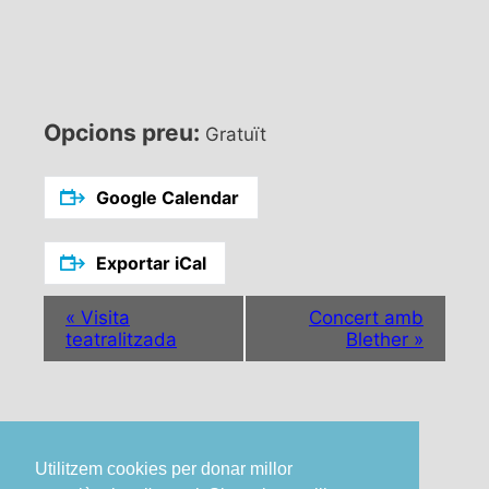
Opcions preu:
Gratuït
Google Calendar
Exportar iCal
N
«
Visita
Concert amb
a
teatralitzada
Blether
»
v
e
g
a
c
Utilitzem cookies per donar millor