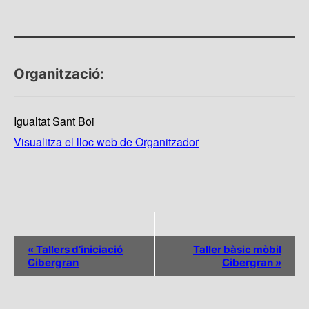
Organització:
Igualtat Sant Boi
Visualitza el lloc web de Organitzador
N
«
Tallers d’iniciació
Taller bàsic mòbil
a
Cibergran
Cibergran
»
v
e