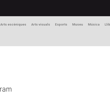
Arts escèniques
Arts visuals
Esports
Museu
Música
Lli
gram