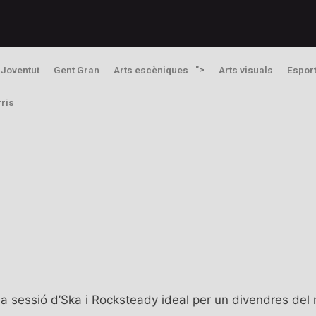
">
Joventut
Gent Gran
Arts escèniques
Arts visuals
Espor
rris
a sessió d’Ska i Rocksteady ideal per un divendres del 