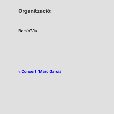
Organització:
Bars’n’Viu
N
«
Concert. ‘Marc Garcia’
a
v
e
g
a
c