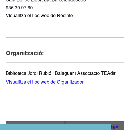
936 30 97 60
Visualitza el lloc web de Recinte
Organització:
Biblioteca Jordi Rubió i Balaguer i Associació TEAdir
Visualitza el lloc web de Organitzador
N
«
Patis Oberts
Carxofada
»