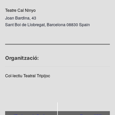
Teatre Cal Ninyo
Joan Bardina, 43
Sant Boi de Llobregat
,
Barcelona
08830
Spain
Organització:
Col·lectiu Teatral Tripijoc
N