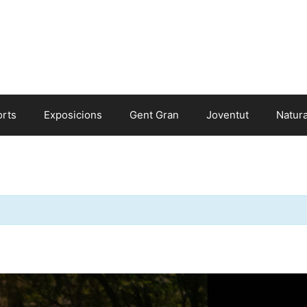
orts
Exposicions
Gent Gran
Joventut
Natur