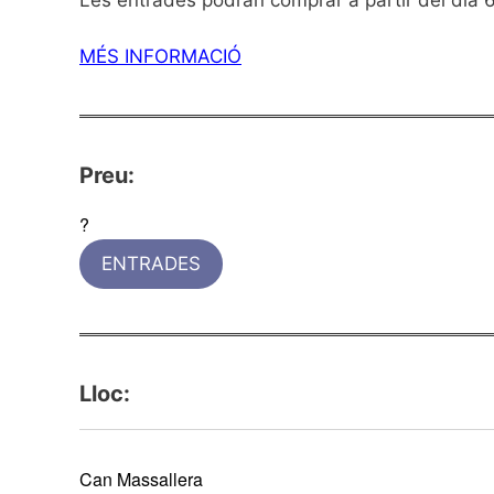
Les entrades podran comprar a partir del dia 
MÉS INFORMACIÓ
Preu:
?
ENTRADES
Lloc:
Can Massallera