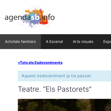
Actvitats familiars
A Escena!
Arts visuals
Esp
«Tots els Esdeveniments
Aquest esdeveniment ja ha passat.
Teatre. “Els Pastorets”