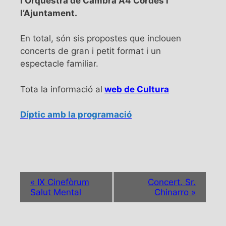
l’Orquestra de Cambra A4 Cordes i
l’Ajuntament.
En total, són sis propostes que inclouen
concerts de gran i petit format i un
espectacle familiar.
Tota la informació al
web de Cultura
Díptic amb la programació
N
«
IX Cinefòrum
Concert. Sr.
a
Salut Mental
Chinarro
»
v
e
g