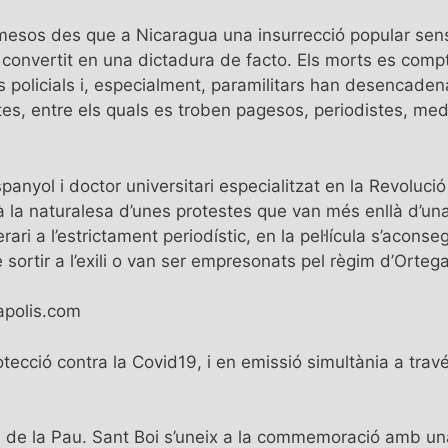
mesos des que a Nicaragua una insurrecció popular se
, convertit en una dictadura de facto. Els morts es comp
es policials i, especialment, paramilitars han desencade
tes, entre els quals es troben pagesos, periodistes, medi
anyol i doctor universitari especialitzat en la Revolució S
 la naturalesa d’unes protestes que van més enllà d’una
rari a l’estrictament periodístic, en la pel·lícula s’acon
ortir a l’exili o van ser empresonats pel règim d’Ortega
apolis.com
cció contra la Covid19, i en emissió simultània a trav
al de la Pau. Sant Boi s’uneix a la commemoració amb un