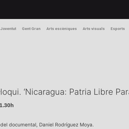
Joventut
Gent Gran
Arts escèniques
Arts visuals
Esports
oqui. ‘Nicaragua: Patria Libre Para
1.30h
tor del documental, Daniel Rodríguez Moya.