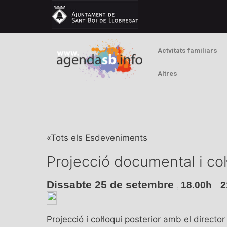
Actvitats familiars
Altres
«Tots els Esdeveniments
Projecció documental i col·l
Dissabte 25 de setembre
18.00h
2
,
–
Projecció i col·loqui posterior amb el direc