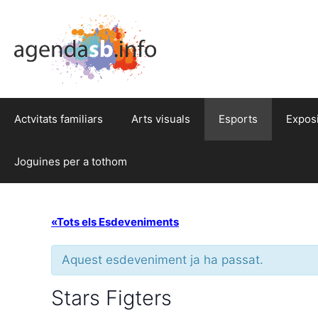
Actvitats familiars
Arts visuals
Esports
Expos
Joguines per a tothom
«Tots els Esdeveniments
Aquest esdeveniment ja ha passat.
Stars Figters