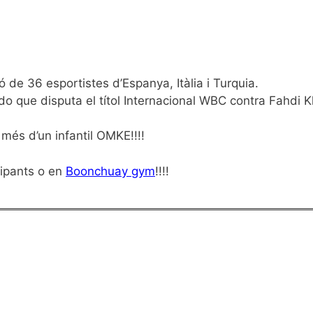
 de 36 esportistes d’Espanya, Itàlia i Turquia.
 que disputa el títol Internacional WBC contra Fahdi Kh
més d’un infantil OMKE!!!!
cipants o en
Boonchuay gym
!!!!