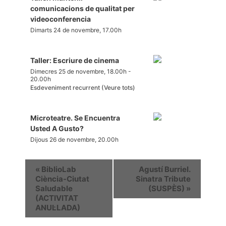
comunicacions de qualitat per
videoconferencia
Dimarts 24 de novembre, 17.00h
Taller: Escriure de cinema
Dimecres 25 de novembre, 18.00h
-
20.00h
Esdeveniment recurrent
(Veure tots)
Microteatre. Se Encuentra
Usted A Gusto?
Dijous 26 de novembre, 20.00h
«
BiblioLab
Agustí Burriel.
Ciència-Ciutat
Sinatra Tribute
Saludable
(SUSPÈS)
»
(ACTIVITAT
ANUL·LADA)