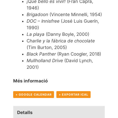
¡Qué bello es vivir!
(Fran Capra,
1946)
Brigadoon
(Vincente Minnelli, 1954)
DOC – Innisfree
(José Luis Guerín,
1990)
La playa
(Danny Boyle, 2000)
C
harlie y la fábrica de chocolate
(Tim Burton, 2005)
Black Panther
(Ryan Coogler, 2018)
Mullholland Drive
(David Lynch,
2001)
Més informació
+ GOOGLE CALENDAR
+ EXPORTAR ICAL
Detalls