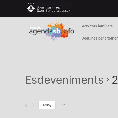
Actvitats familiars
Joguines per a totho
Esdeveniments
2
Today
S
e