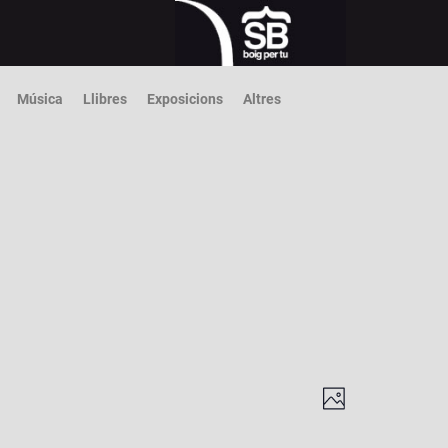
Música
Llibres
Exposicions
Altres
V
N
P
a
i
h
v
o