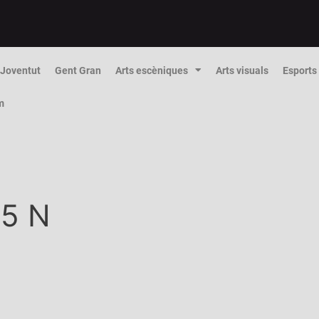
Joventut
Gent Gran
Arts escèniques
Arts visuals
Esports
m
5 N