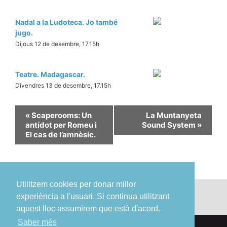
Nadal a la Ludoteca. Jo també
jugo.
Dijous 12 de desembre, 17.15h
Teatre. Madagascar.
Divendres 13 de desembre, 17.15h
«
Scaperooms: Un
La Muntanyeta
antídot per Romeu i
Sound System
»
El cas de l’amnèsic.
Utilitzem cookies per donar millor
experiència a l'usuari. Si continua utilitzant
aquest lloc assumirem que està d'acord.
Saber més