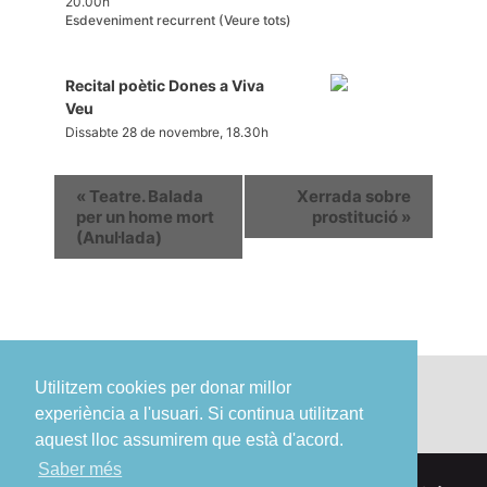
20.00h
Esdeveniment recurrent
(Veure tots)
Recital poètic Dones a Viva
Veu
Dissabte 28 de novembre, 18.30h
«
Teatre. Balada
Xerrada sobre
per un home mort
prostitució
»
(Anul·lada)
Utilitzem cookies per donar millor
experiència a l'usuari. Si continua utilitzant
aquest lloc assumirem que està d'acord.
Saber més