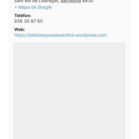
Sant Boi de Llobregat
,
Barcelona
8830
+ Mapa de Google
Telèfon:
936 30 97 60
Web:
https://bibliotequesdesantboi.wordpress.com