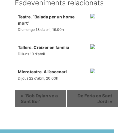
Esdeveniments relacionats
Teatre. “Balada per un home
mort”
Diumenge 18 d'abril, 19.00h
Tallers. Créixer en família
Dilluns 19 d'abril
Microteatre. A l’escenari
Dijous 22 d'abril, 20.00h
«
“Bob Dylan ve a
De Feria en Sant
Sant Boi”
Jordi
»