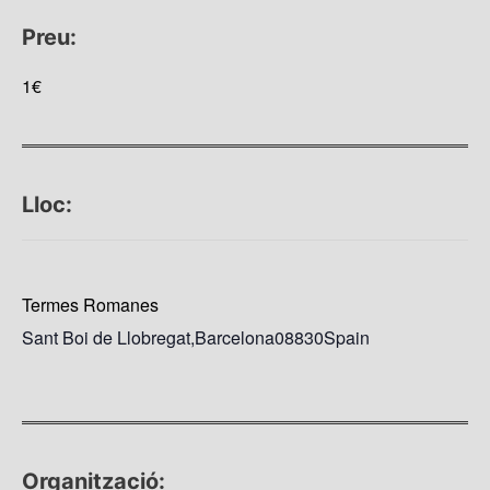
Preu:
1€
Lloc:
Termes Romanes
Sant Boi de Llobregat
,
Barcelona
08830
Spain
Organització: