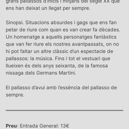
grans pallassos d’inicis i mitjans del segle XX que
ens han deixat un llegat per sempre.
Sinopsi. Situacions absurdes i gags que ens fan
petar de riure com quan es van crear fa dècades.
Un homenatge a aquells personatges fantàstics
que van fer riure els nostres avantpassats, on no
hi pot faltar un altre clàssic d’un espectacle de
pallassos: la música. Fins i tot el vestuari que
llueixen és dels anys seixanta, de la famosa
nissaga dels Germans Martini.
El pallasso d’avui amb l’essència del pallasso de
sempre.
Preu
: Entrada General: 13€