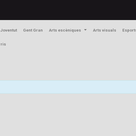
Joventut
Gent Gran
Arts escèniques
Arts visuals
Esport
rris