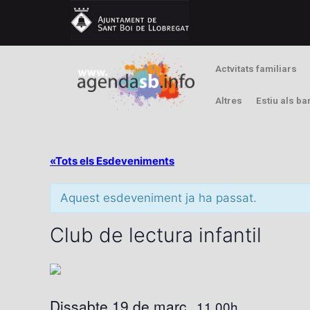
Actvitats familiars
Altres
Estiu als ba
«Tots els Esdeveniments
Aquest esdeveniment ja ha passat.
Club de lectura infantil
Dissabte 19 de març
11.00h
,