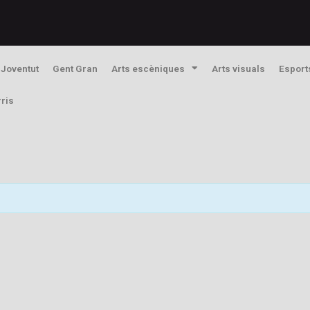
Joventut
Gent Gran
Arts escèniques
Arts visuals
Esport
rris